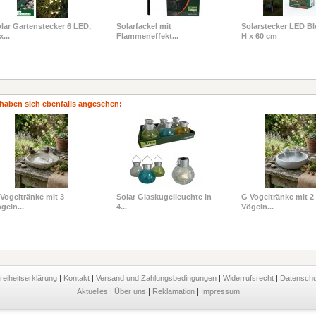
lar Gartenstecker 6 LED,
Solarfackel mit
Solarstecker LED B
x...
Flammeneffekt...
H x 60 cm
haben sich ebenfalls angesehen:
Vogeltränke mit 3
Solar Glaskugelleuchte in
G Vogeltränke mit 2
geln...
4...
Vögeln...
freiheitserklärung
|
Kontakt
|
Versand und Zahlungsbedingungen
|
Widerrufsrecht
|
Datensch
Aktuelles
|
Über uns
|
Reklamation
|
Impressum