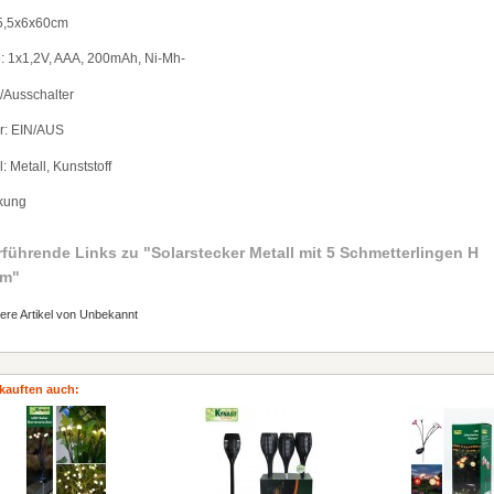
 5,5x6x60cm
e: 1x1,2V, AAA, 200mAh, Ni-Mh-
-/Ausschalter
er: EIN/AUS
: Metall, Kunststoff
kung
rführende Links zu
"Solarstecker Metall mit 5 Schmetterlingen H
cm"
ere Artikel von Unbekannt
kauften auch: