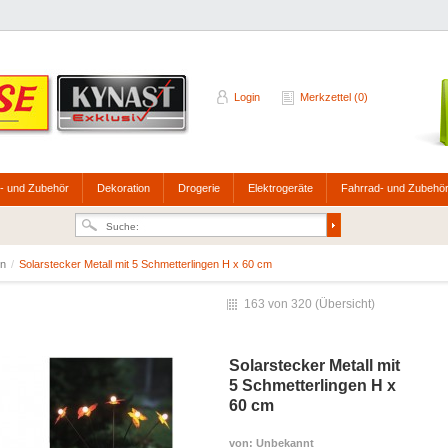
Login
Merkzettel (0)
- und Zubehör
Dekoration
Drogerie
Elektrogeräte
Fahrrad- und Zubehö
en
/
Solarstecker Metall mit 5 Schmetterlingen H x 60 cm
163 von 320 (
Übersicht
)
Solarstecker Metall mit
5 Schmetterlingen H x
60 cm
von
: Unbekannt