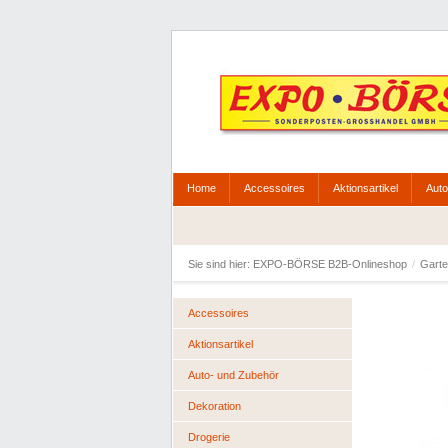
Home
Accessoires
Aktionsartikel
Auto
Sie sind hier:
EXPO-BÖRSE B2B-Onlineshop
/
Gart
Accessoires
Aktionsartikel
Auto- und Zubehör
Dekoration
Drogerie