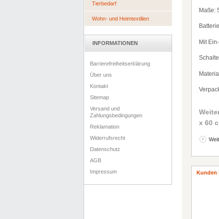
Tierbedarf
Ma
ß
e:
Wohn- und Heimtextilien
Batteri
Mit Ein
INFORMATIONEN
Schalt
Barrierefreiheitserklärung
Material
Über uns
Kontakt
Verpac
Sitemap
Versand und
Weite
Zahlungsbedingungen
x 60 
Reklamation
Widerrufsrecht
Weit
Datenschutz
AGB
Impressum
Kunden 