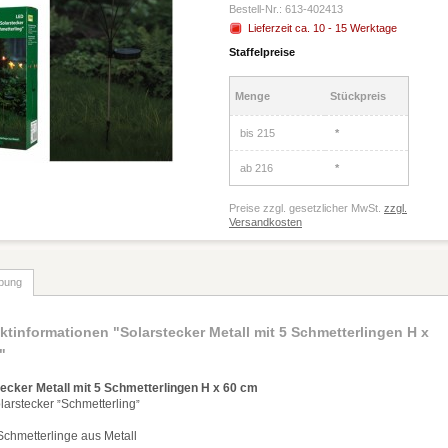
Bestell-Nr.:
613-402413
Lieferzeit ca. 10 - 15 Werktage
Staffelpreise
Menge
Stückpreis
bis
215
*
ab
216
*
Preise zzgl. gesetzlicher MwSt.
zzgl.
Versandkosten
bung
ktinformationen "Solarstecker Metall mit 5 Schmetterlingen H x
"
tecker Metall mit 5 Schmetterlingen H x 60 cm
larstecker
Schmetterling
”
”
chmetterlinge aus Metall