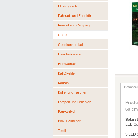
Elektrogeräte
Fahrrad- und Zubehör
Freizeit und Camping
Garten
Geschenkartikel
Haushaltswaren
Heimwerker
KatIDFehler
Kerzen
Beschrei
Koffer und Taschen
Produ
Lampen und Leuchten
60 cm
Partyartikel
Solars
Pool + Zubehör
LED So
Textil
5 LED S