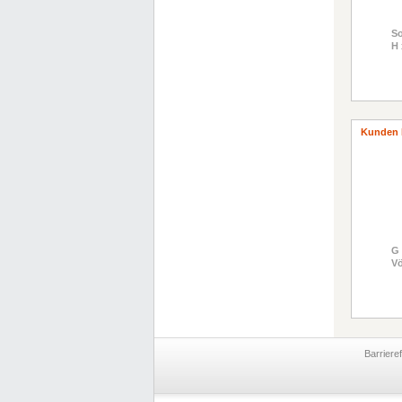
So
H 
Kunden 
G 
Vö
Barriere