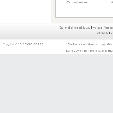
Mehrfarbkuli mit...
&
Barrierefreiheitserklärung
|
Kontakt
|
Versan
Aktuelles
|
Ü
Copyright © 2018 EXPO-BÖRSE
* Alle Preise verstehen sich zzgl. Me
Keine Gewähr für Preisfehler und Irrt