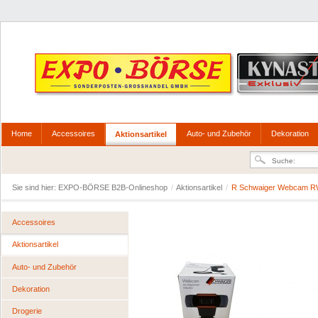
Home
Accessoires
Auto- und Zubehör
Dekoration
Aktionsartikel
Sie sind hier:
EXPO-BÖRSE B2B-Onlineshop
/
Aktionsartikel
/
R Schwaiger Webcam 
Accessoires
Aktionsartikel
Auto- und Zubehör
Dekoration
Drogerie