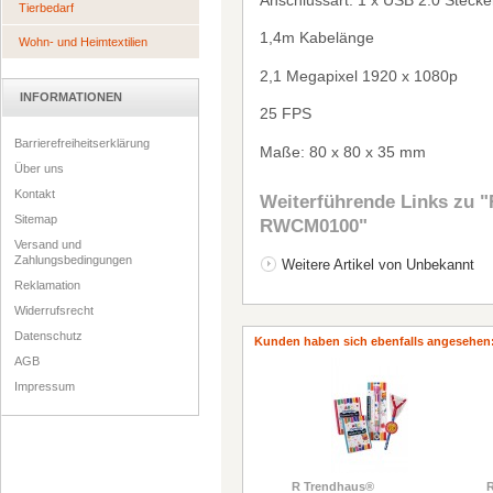
Tierbedarf
1,4m Kabel
ä
nge
Wohn- und Heimtextilien
2,1 Megapixel 1920 x 1080p
INFORMATIONEN
25 FPS
Barrierefreiheitserklärung
Ma
ß
e: 80 x 80 x 35 mm
Über uns
Kontakt
Weiterführende Links zu
"
Sitemap
RWCM0100"
Versand und
Zahlungsbedingungen
Weitere Artikel von Unbekannt
Reklamation
Widerrufsrecht
Datenschutz
Kunden haben sich ebenfalls angesehen
AGB
Impressum
R Trendhaus®
R