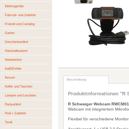
Elektrogeräte
Fahrrad- und Zubehör
Freizeit und Camping
Garten
Geschenkartikel
Haushaltswaren
Heimwerker
KatIDFehler
Kerzen
Beschreibung
Koffer und Taschen
Produktinformationen "
Lampen und Leuchten
R Schwaiger Webcam RWCM01
Partyartikel
Webcam mit integriertem Mikrofo
Pool + Zubehör
Flexibel f
ü
r verschiedene Monito
Textil
Anschlussart: 1 x USB 2.0 Stecke