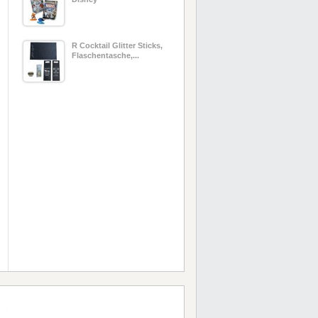
R Cocktail Glitter Sticks,
Flaschentasche,...