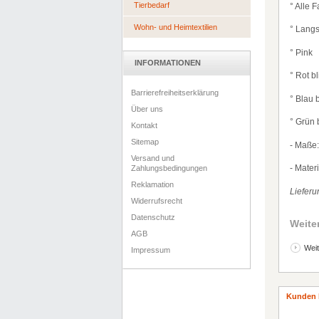
Tierbedarf
°
Alle F
Wohn- und Heimtextilien
°
Langs
°
Pink
INFORMATIONEN
°
Rot b
Barrierefreiheitserklärung
°
Blau 
Über uns
°
Gr
ü
n 
Kontakt
Sitemap
- Ma
ß
e
Versand und
- Mater
Zahlungsbedingungen
Reklamation
Lieferu
Widerrufsrecht
Datenschutz
Weite
AGB
Weit
Impressum
Kunden 