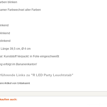
arben blinken
amer Farbwechsel aller Farben
linkend
blinkend
blinkend
: L
ä
nge 39,5 cm,
Ø
4 cm
ial: Kunststoff Verpackt: in Folie eingeschwei
ß
t
ng erfolgt im Bananenkarton!
rführende Links zu
"R LED Party Leuchtstab"
ere Artikel von Unbekannt
kauften auch: