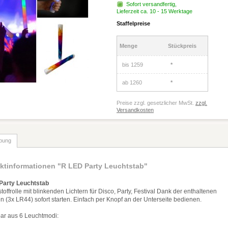
Sofort versandfertig,
Lieferzeit ca. 10 - 15 Werktage
Staffelpreise
Menge
Stückpreis
bis
1259
*
ab
1260
*
Preise zzgl. gesetzlicher MwSt.
zzgl.
Versandkosten
bung
ktinformationen "R LED Party Leuchtstab"
Party Leuchtstab
offrolle mit blinkenden Lichtern f
ü
r Disco, Party, Festival Dank der enthaltenen
en (3x LR44) sofort starten. Einfach per Knopf an der Unterseite bedienen.
bar aus 6 Leuchtmodi: