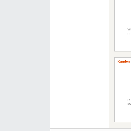
Wä
m
Kunden 
R
Me