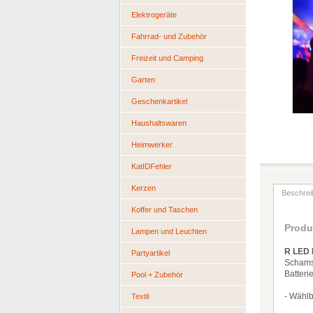
Elektrogeräte
Fahrrad- und Zubehör
Freizeit und Camping
Garten
Geschenkartikel
Haushaltswaren
Heimwerker
KatIDFehler
Kerzen
Beschrei
Koffer und Taschen
Produ
Lampen und Leuchten
R LED 
Partyartikel
Schamst
Batteri
Pool + Zubehör
- W
ä
hl
Textil