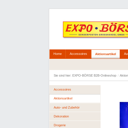
Home
Accessoires
Au
Aktionsartikel
Sie sind hier:
EXPO-BÖRSE B2B-Onlineshop
/
Aktio
Accessoires
Aktionsartikel
Auto- und Zubehör
Dekoration
Drogerie