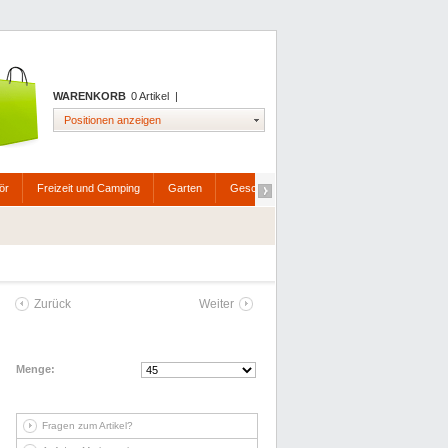
WARENKORB
0 Artikel
|
Positionen anzeigen
ör
Freizeit und Camping
Garten
Geschenkartikel
Haushaltswaren
Zurück
Weiter
Menge:
Fragen zum Artikel?