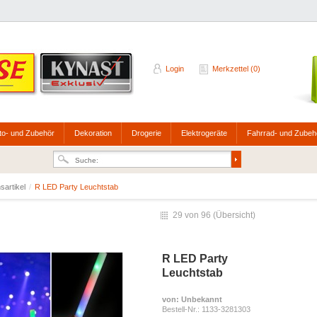
Login
Merkzettel (0)
to- und Zubehör
Dekoration
Drogerie
Elektrogeräte
Fahrrad- und Zubeh
nsartikel
/
R LED Party Leuchtstab
29 von 96 (
Übersicht
)
R LED Party
Leuchtstab
von
: Unbekannt
Bestell-Nr.:
1133-3281303