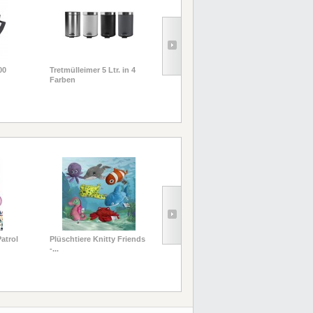
00
Tretmülleimer 5 Ltr. in 4
R Formkissen Paw Patrol
Bac
Farben
&...
x 29
atrol
Plüschtiere Knitty Friends
R Trendhaus® Radierstift
R P
-...
Jumbo +...
Ask