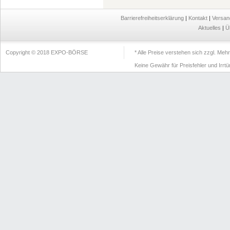
Barrierefreiheitserklärung
|
Kontakt
|
Versan
Aktuelles
|
Ü
Copyright © 2018 EXPO-BÖRSE
* Alle Preise verstehen sich zzgl. Me
Keine Gewähr für Preisfehler und Irrt