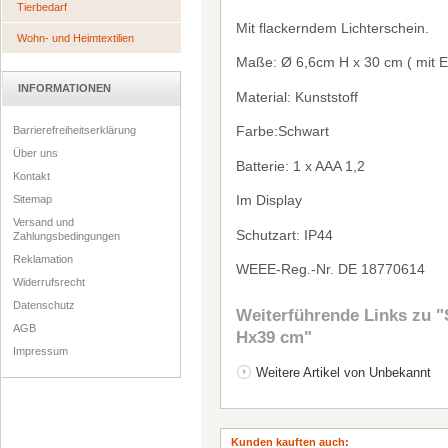
Tierbedarf
Mit flackerndem Lichterschein.
Wohn- und Heimtextilien
Ma
ß
e:
Ø
6,6cm H x 30 cm ( mit E
INFORMATIONEN
Material: Kunststoff
Farbe:Schwart
Barrierefreiheitserklärung
Über uns
Batterie: 1 x AAA 1,2
Kontakt
Im Display
Sitemap
Versand und
Schutzart: IP44
Zahlungsbedingungen
Reklamation
WEEE-Reg.-Nr.
DE 18770614
Widerrufsrecht
Datenschutz
Weiterführende Links zu
"
AGB
Hx39 cm"
Impressum
Weitere Artikel von Unbekannt
Kunden kauften auch: