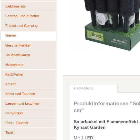
Elektrogeräte
Fahrrad- und Zubehör
Freizeit und Camping
Garten
Geschenkartikel
Haushaltswaren
Heimwerker
KatIDFehler
Kerzen
Beschreibung
Koffer und Taschen
Produktinformationen "So
Lampen und Leuchten
cm"
Partyartikel
Solarfackel mit Flammeneffekt
Pool + Zubehör
Kynast Garden
Textil
Mit 1 LED