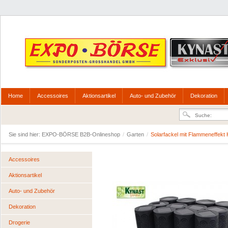
Home
Accessoires
Aktionsartikel
Auto- und Zubehör
Dekoration
Sie sind hier:
EXPO-BÖRSE B2B-Onlineshop
/
Garten
/
Solarfackel mit Flammeneffekt
Accessoires
Aktionsartikel
Auto- und Zubehör
Dekoration
Drogerie