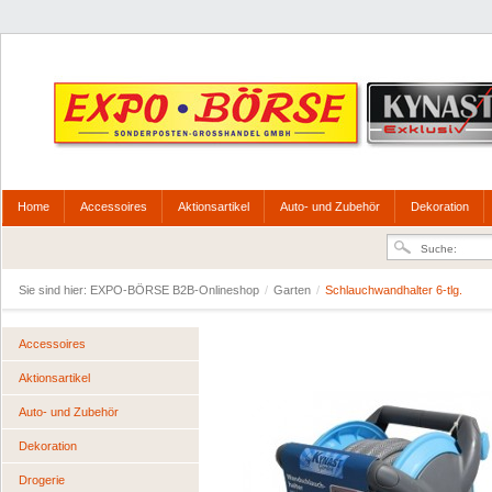
Home
Accessoires
Aktionsartikel
Auto- und Zubehör
Dekoration
Sie sind hier:
EXPO-BÖRSE B2B-Onlineshop
/
Garten
/
Schlauchwandhalter 6-tlg.
Accessoires
Aktionsartikel
Auto- und Zubehör
Dekoration
Drogerie