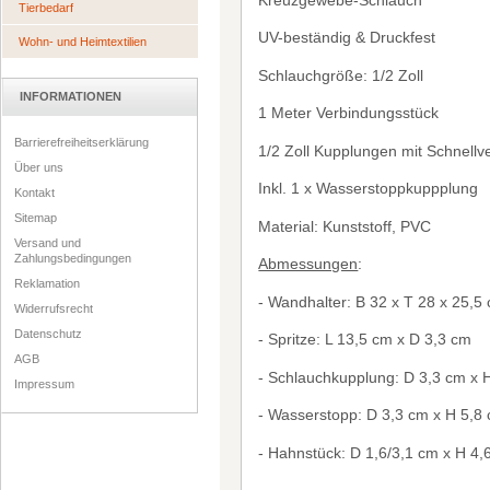
Tierbedarf
UV-best
ä
ndig & Druckfest
Wohn- und Heimtextilien
Schlauchgr
ö
ß
e: 1/2 Zoll
INFORMATIONEN
1 Meter Verbindungsst
ü
ck
Barrierefreiheitserklärung
1/2 Zoll Kupplungen mit Schnellv
Über uns
Inkl. 1 x Wasserstoppkuppplung
Kontakt
Sitemap
Material: Kunststoff, PVC
Versand und
Zahlungsbedingungen
Abmessungen
:
Reklamation
- Wandhalter: B 32 x T 28 x 25,5
Widerrufsrecht
Datenschutz
- Spritze: L 13,5 cm x D 3,3 cm
AGB
- Schlauchkupplung: D 3,3 cm x 
Impressum
- Wasserstopp: D 3,3 cm x H 5,8
- Hahnst
ü
ck: D 1,6/3,1 cm x H 4,