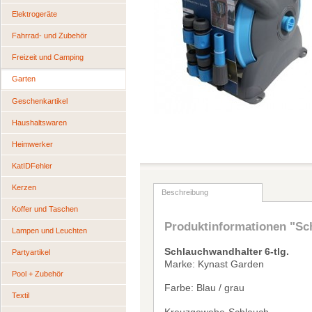
Elektrogeräte
Fahrrad- und Zubehör
Freizeit und Camping
Garten
Geschenkartikel
Haushaltswaren
Heimwerker
KatIDFehler
Kerzen
Beschreibung
Koffer und Taschen
Produktinformationen "Sch
Lampen und Leuchten
Schlauchwandhalter 6-tlg.
Partyartikel
Marke: Kynast Garden
Pool + Zubehör
Farbe: Blau / grau
Textil
Kreuzgewebe-Schlauch