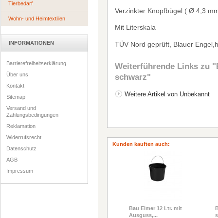
Tierbedarf
Verzinkter Knopfb
ü
gel (
Ø
4,3 mm
Wohn- und Heimtextilien
Mit Literskala
INFORMATIONEN
T
Ü
V Nord gepr
ü
ft, Blauer Engel,
Barrierefreiheitserklärung
Weiterführende Links zu
"
Über uns
schwarz"
Kontakt
Weitere Artikel von Unbekannt
Sitemap
Versand und
Zahlungsbedingungen
Reklamation
Widerrufsrecht
Kunden kauften auch:
Datenschutz
AGB
Impressum
Bau Eimer 12 Ltr. mit
B
Ausguss,...