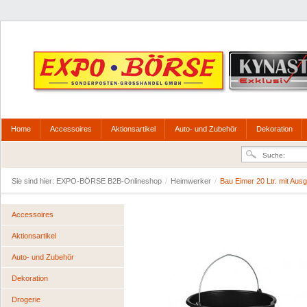
Home
Accessoires
Aktionsartikel
Auto- und Zubehör
Dekoration
Sie sind hier:
EXPO-BÖRSE B2B-Onlineshop
/
Heimwerker
/
Bau Eimer 20 Ltr. mit Aus
Accessoires
Aktionsartikel
Auto- und Zubehör
Dekoration
Drogerie