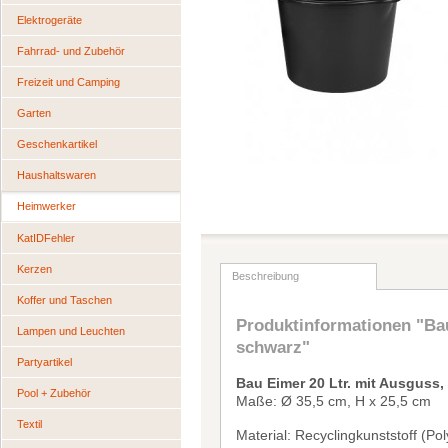
Elektrogeräte
Fahrrad- und Zubehör
Freizeit und Camping
Garten
Geschenkartikel
Haushaltswaren
Heimwerker
KatIDFehler
Kerzen
Beschreibung
Koffer und Taschen
Produktinformationen "Bau
Lampen und Leuchten
schwarz"
Partyartikel
Bau Eimer 20 Ltr. mit Ausguss,
Pool + Zubehör
Ma
ß
e:
Ø
35,5 cm, H x 25,5 cm
Textil
Material: Recyclingkunststoff (Po