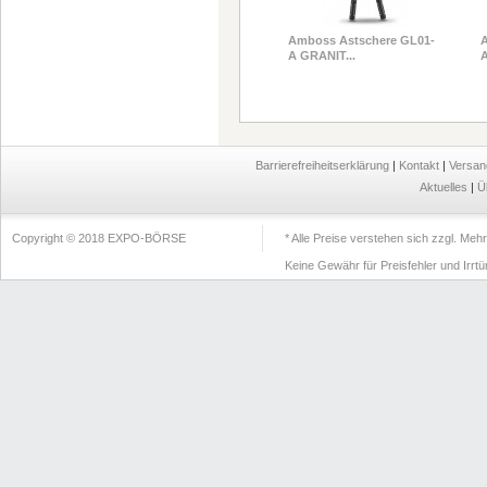
Amboss Astschere GL01-
A
A GRANIT...
A
Barrierefreiheitserklärung
|
Kontakt
|
Versan
Aktuelles
|
Ü
Copyright © 2018 EXPO-BÖRSE
* Alle Preise verstehen sich zzgl. Me
Keine Gewähr für Preisfehler und Irrt