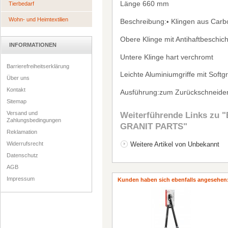
L
ä
nge 660 mm
Tierbedarf
Wohn- und Heimtextilien
Beschreibung:
Klingen aus Carb
•
Obere Klinge mit Antihaftbeschi
INFORMATIONEN
Untere Klinge hart verchromt
Barrierefreiheitserklärung
Leichte Aluminiumgriffe mit Softgr
Über uns
Kontakt
Ausf
ü
hrung:zum Zur
ü
ckschneide
Sitemap
Versand und
Weiterführende Links zu
"
Zahlungsbedingungen
GRANIT PARTS"
Reklamation
Widerrufsrecht
Weitere Artikel von Unbekannt
Datenschutz
AGB
Impressum
Kunden haben sich ebenfalls angesehen