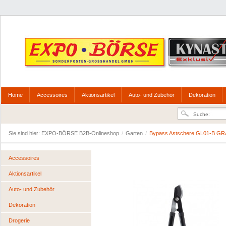
Home
Accessoires
Aktionsartikel
Auto- und Zubehör
Dekoration
Sie sind hier:
EXPO-BÖRSE B2B-Onlineshop
/
Garten
/
Bypass Astschere GL01-B G
Accessoires
Aktionsartikel
Auto- und Zubehör
Dekoration
Drogerie