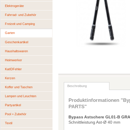
Elektrogeräte
Fahrrad- und Zubehör
Freizeit und Camping
Garten
Geschenkartikel
Haushaltswaren
Heimwerker
KatIDFehler
Kerzen
Beschreibung
Koffer und Taschen
Lampen und Leuchten
Produktinformationen "B
Partyartikel
PARTS"
Pool + Zubehör
Bypass Astschere GL01-B GR
Schnittleistung Ast-
Ø
40 mm
Textil